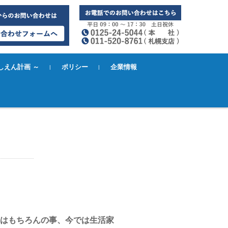
別しえん計画 ～
ポリシー
企業情報
ードーふくしCa
～ー
はもちろんの事、今では生活家