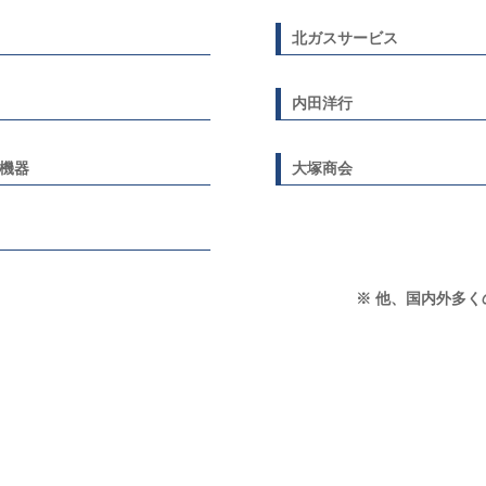
北ガスサービス
内田洋行
機器
大塚商会
※ 他、国内外多く