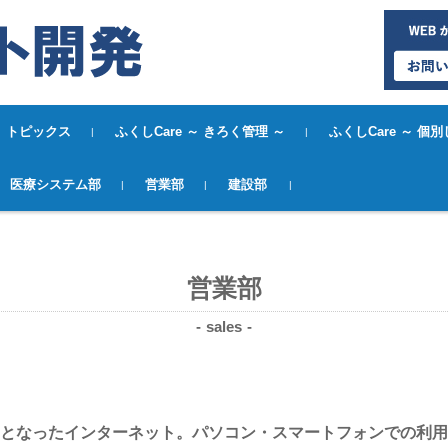
トピックス
ふくしCare ～ きろく管理 ～
ふくしCare ～ 個
パンフレットダウンロードーふくしCa
パンフレットダウンロ
医療システム部
営業部
建設部
re～きろく管理～ー
re～個別しえん計画
会計
営業部
sales
となったインターネット。パソコン・スマートフォンでの利用